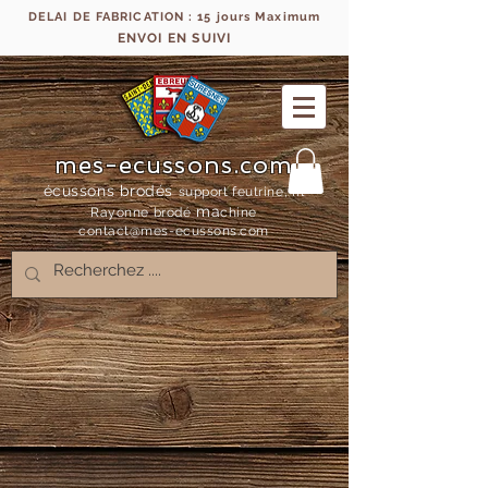
DELAI DE FABRICATION : 15 jours Maximum
ENVOI EN SUIVI
mes-ecussons.com
écussons brodés
support feutrine, fil
ma
Rayonne bro
dé
chine
contact@mes-
ecussons.com