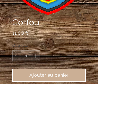
Corfou
Prix
11,00 €
Quantité
*
Ajouter au panier
écusson brodé de l'île grecque de 
Corfou, 55X75mm
De gueules à la trière antique d'or, à 
la bordure d'azur cousue d'or