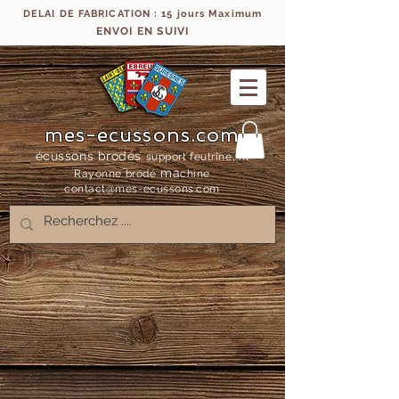
DELAI DE FABRICATION : 15 jours Maximum
ENVOI EN SUIVI
mes-ecussons.com
écussons brodés
support feutrine, fil
ma
Rayonne bro
dé
chine
contact@mes-
ecussons.com