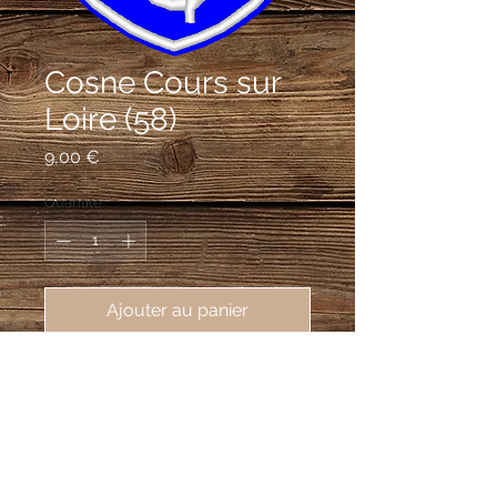
Cosne Cours sur
Loire (58)
Prix
9,00 €
Quantité
*
Ajouter au panier
écusson brodé Cosne Cours sur
Loire (58200), 62X80 mm
D'azur à trois merlettes d'argent.