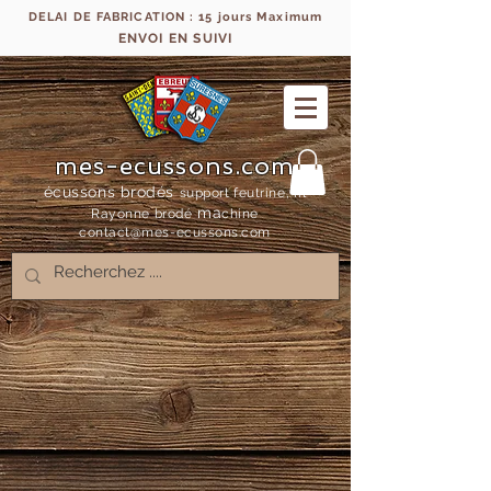
DELAI DE FABRICATION : 15 jours Maximum
ENVOI EN SUIVI
mes-ecussons.com
écussons brodés
support feutrine, fil
ma
Rayonne bro
dé
chine
contact@mes-
ecussons.com