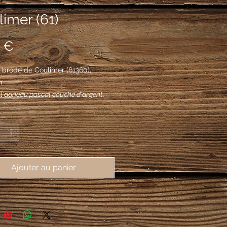
imer (61)
Prix
 €
brodé de Coulimer (61360), 
m
 l'agneau pascal couché d'argent,
n ses pattes antérieures une hampe
*
 d'or au guidon de gueules portant
ption «Laus Deo» en lettres capitales
Ajouter au panier