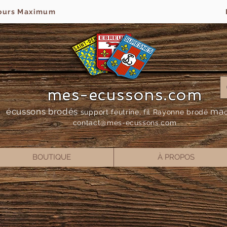
jours Maximum
mes-ecussons.com
écussons brodés
ma
support feutrine, fil Rayonne bro
dé
contact@mes-
ecussons.com
BOUTIQUE
À PROPOS