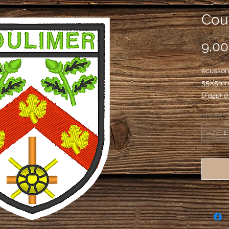
Coul
9,00
écusson 
55X5m
D'azur à
tenant e
Quantité
croiseté
l'inscri
d'or.