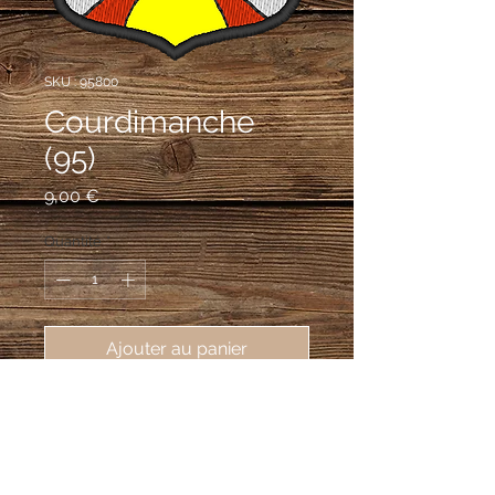
SKU : 95800
Courdimanche
(95)
Prix
9,00 €
Quantité
*
Ajouter au panier
écusson brodé ville de 
Courdimanche (95800), 62X80 mm
De gueules au chevron d'argent et au
mont d'or issant de la pointe; au chef