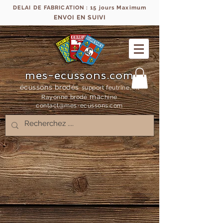
DELAI DE FABRICATION : 15 jours Maximum
ENVOI EN SUIVI
mes-ecussons.com
écussons brodés
support feutrine, fil
ma
Rayonne bro
dé
chine
contact@mes-
ecussons.com