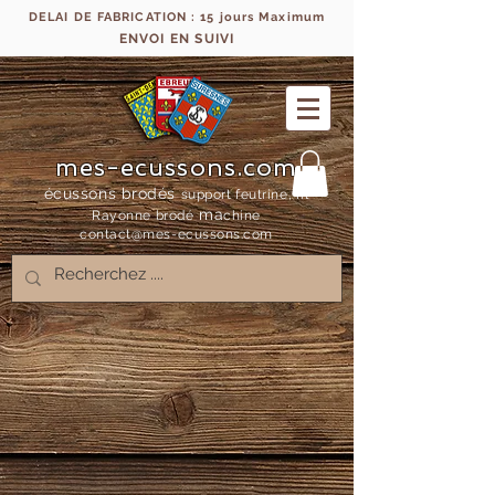
DELAI DE FABRICATION : 15 jours Maximum
ENVOI EN SUIVI
mes-ecussons.com
écussons brodés
support feutrine, fil
ma
Rayonne bro
dé
chine
contact@mes-
ecussons.com