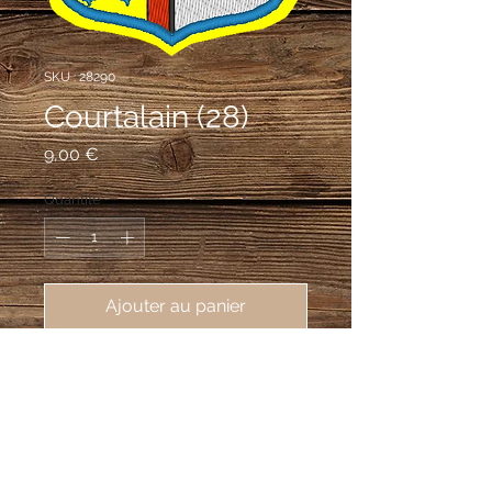
SKU : 28290
Courtalain (28)
Prix
9,00 €
Quantité
*
Ajouter au panier
écusson brodé de la ville de 
Courtalain (28290), 62X80mm
Mi-parti: au 1er d'or à la croix de
gueules cantonnée de seize alérions
d'azur, quatre dans chaque canton, au