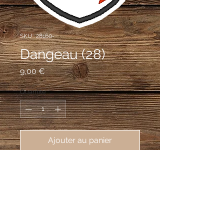
SKU : 28160-
Dangeau (28)
Prix
9,00 €
Quantité
*
Ajouter au panier
écusson brodé de la ville de 
Dangeau (28160), 62X80mm
d'argent à la bande fuselée de
gueules, senestrée d'un lion de sable