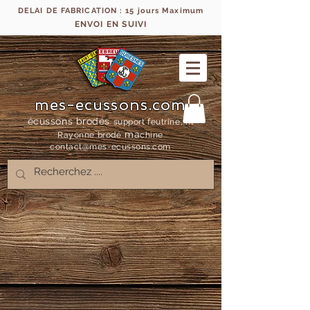
DELAI DE FABRICATION : 15 jours Maximum
ENVOI EN SUIVI
mes-ecussons.com
écussons brodés
support feutrine, fil
ma
Rayonne bro
dé
chine
contact@mes-
ecussons.com