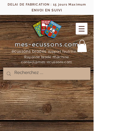
DELAI DE FABRICATION : 15 jours Maximum
ENVOI EN SUIVI
mes-ecussons.com
écussons brodés
support feutrine, fil
ma
Rayonne bro
dé
chine
contact@mes-
ecussons.com