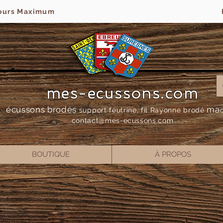
jours Maximum
mes-ecussons.com
écussons brodés
ma
support feutrine, fil Rayonne bro
dé
contact@mes-
ecussons.com
BOUTIQUE
À PROPOS