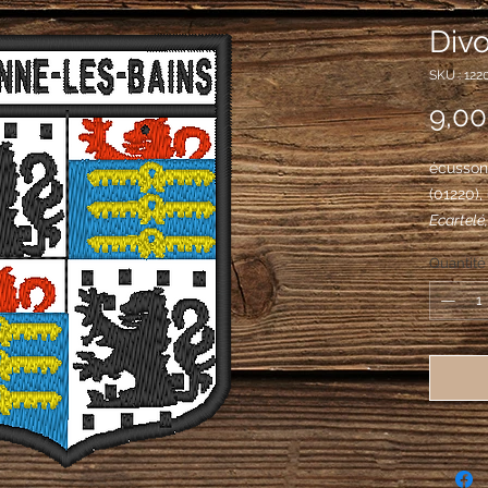
Divo
SKU : 122
9,00
écusson 
(01220)
Ecartelé
billettes
Quantité
même; au
broyes d
lion issa