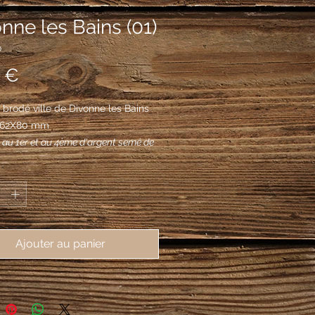
nne les Bains (01)
0
Prix
 €
brodé ville de Divonne les Bains 
, 62X80 mm
, au 1er et au 4ème d'argent semé de
 de sable à un lion brochant du
*
 2ème et au 3ème d'azur à trois
'or ; au chef d'argent chargé d'un
nt de gueules.
Ajouter au panier