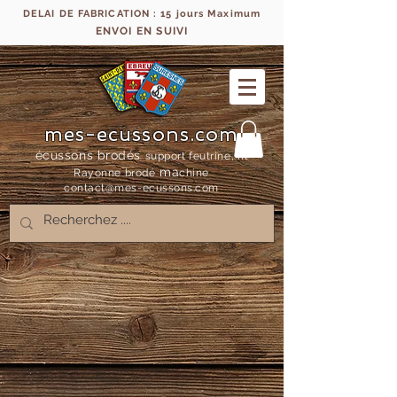
DELAI DE FABRICATION : 15 jours Maximum
ENVOI EN SUIVI
mes-ecussons.com
écussons brodés
support feutrine, fil
ma
Rayonne bro
dé
chine
contact@mes-
ecussons.com