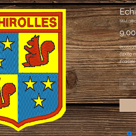
Echi
SKU : 381
9,00
écusson 
62X80 
Écartelé
aux trois
Quantité
deuxième 
gueules.