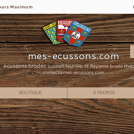
jours Maximum
mes-ecussons.com
écussons brodés
ma
support feutrine, fil Rayonne bro
dé
contact@mes-
ecussons.com
BOUTIQUE
À PROPOS