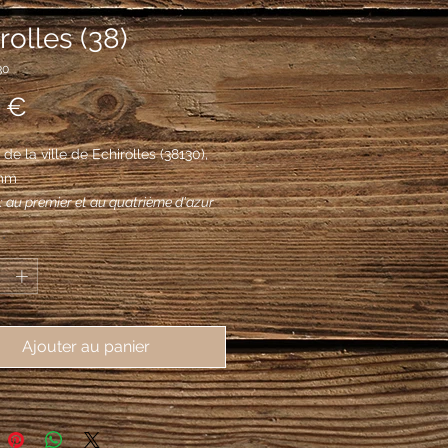
rolles (38)
30
Prix
 €
de la ville de Echirolles (38130), 
mm
 : au premier et au quatrième d'azur
 étoiles d'or disposées en 2 et 1, au
*
et au troisième d'or à l'écureuil de
Ajouter au panier