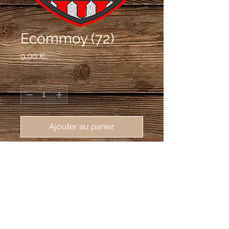
Ecommoy (72)
Prix
9,00 €
Quantité
*
Ajouter au panier
écusson brodé Ecommoy (72220),
62X80 mm
Vairé de gueules et d'argent à la fasce
de gueules chargée de trois besants
d'or.