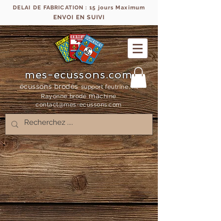
DELAI DE FABRICATION : 15 jours Maximum
ENVOI EN SUIVI
mes-ecussons.com
écussons brodés
support feutrine, fil
ma
Rayonne bro
dé
chine
contact@mes-
ecussons.com