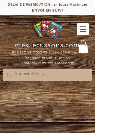
DELAI DE FABRICATION : 15 jours Maximum
ENVOI EN SUIVI
mes-ecussons.com
écussons brodés
support feutrine, fil
ma
Rayonne bro
dé
chine
contact@mes-
ecussons.com