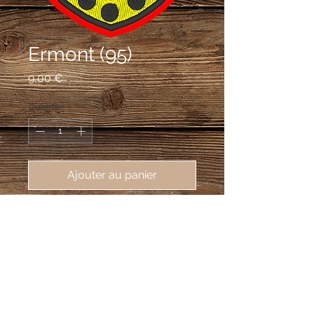
Ermont (95)
Prix
9,00 €
Quantité
*
Ajouter au panier
écusson brodé de Ermont (95120), 
62X80mm
De gueules au cep de vigne d'argent,
posé en redorte, fruité de trois pièces
d'or; à la bordure d'or chargée de neuf
tourteaux de sable; au chef d'azur