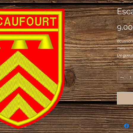
Esca
9,00
écusson
mm
De gueul
d'un la
Quantité