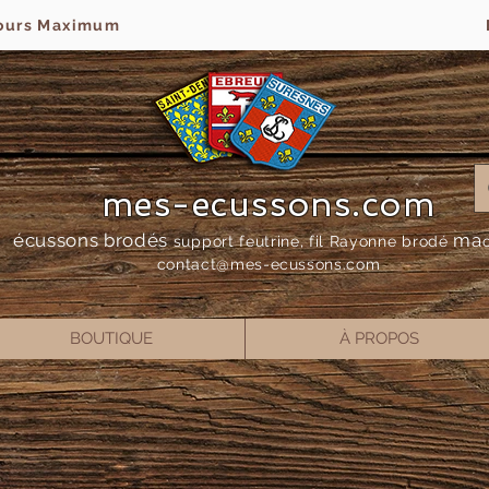
jours Maximum
mes-ecussons.com
écussons brodés
ma
support feutrine, fil Rayonne bro
dé
contact@mes-
ecussons.com
BOUTIQUE
À PROPOS