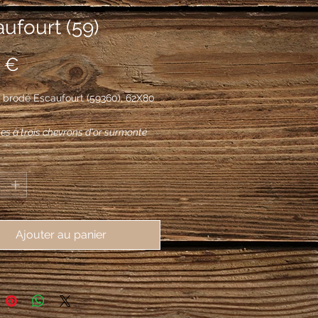
ufourt (59)
Prix
 €
 brodé Escaufourt (59360), 62X80
es à trois chevrons d'or surmonté
mbel du même.
*
Ajouter au panier