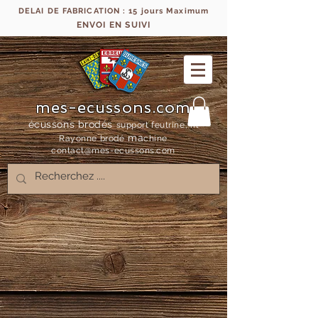
DELAI DE FABRICATION : 15 jours Maximum
ENVOI EN SUIVI
mes-ecussons.com
écussons brodés
support feutrine, fil
ma
Rayonne bro
dé
chine
contact@mes-
ecussons.com