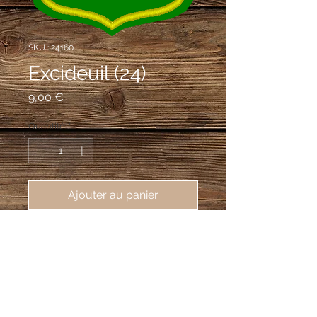
SKU : 24160
Excideuil (24)
Prix
9,00 €
Quantité
*
Ajouter au panier
écusson brodé ville de Excideuil 
(24160), 62X80mm
de sinople au château d'or maçonné
de sable, ouvert du champ et hersé
d'or