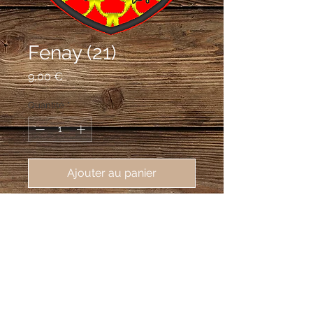
Fenay (21)
Prix
9,00 €
Quantité
*
Ajouter au panier
écusson brodé Fenay (21600), 62X80
mm
De gueules papelonné d'or, la première
pièce enfermant une rose du même
boutonnée de sable, à la divise d'azur
brochante, au lion d'or surbrochant le