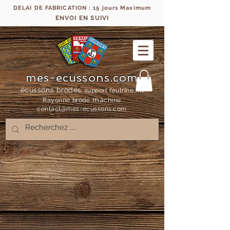
DELAI DE FABRICATION : 15 jours Maximum
ENVOI EN SUIVI
mes-ecussons.com
écussons brodés
support feutrine, fil
ma
Rayonne bro
dé
chine
contact@mes-
ecussons.com