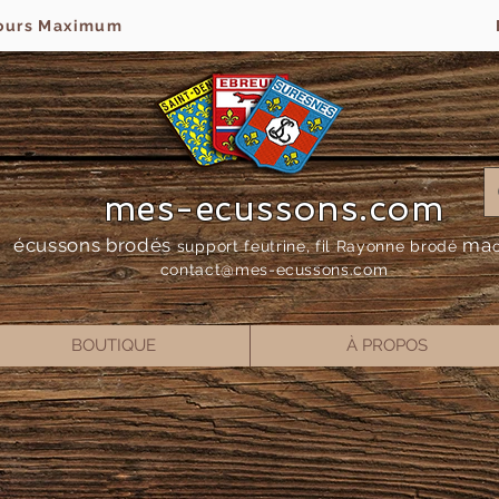
jours Maximum
mes-ecussons.com
écussons brodés
ma
support feutrine, fil Rayonne bro
dé
contact@mes-
ecussons.com
BOUTIQUE
À PROPOS