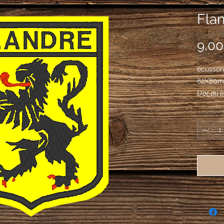
Fla
9,00
écusson 
62X80
D’or au 
gueules.
Quantité