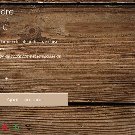
ndre
Prix
 €
brodé de laFlandre française, 
mm
lion de sable armé et lampassé de
*
Ajouter au panier