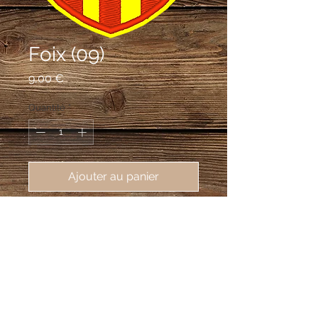
Foix (09)
Prix
9,00 €
Quantité
*
Ajouter au panier
écusson brodé de Foix (09000), 
62X80mm
D'or à trois pals de gueules.