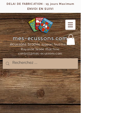
DELAI DE FABRICATION : 15 jours Maximum
ENVOI EN SUIVI
mes-ecussons.com
écussons brodés
support feutrine, fil
ma
Rayonne bro
dé
chine
contact@mes-
ecussons.com