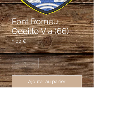
Font Romeu
Odeillo Via (66)
Prix
9,00 €
Quantité
*
Ajouter au panier
écusson brodé Font Romeu Odeillo
Via (66120), 62X80 mm
D'or à quatre pals de gueules, au
pèlerin au naturel brochant sur le tout,
à la champagne d'argent chargée