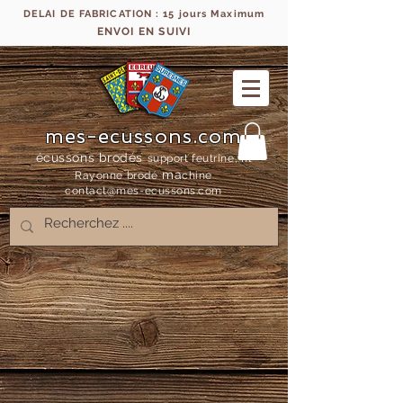
DELAI DE FABRICATION : 15 jours Maximum
ENVOI EN SUIVI
mes-ecussons.com
écussons brodés
support feutrine, fil
ma
Rayonne bro
dé
chine
contact@mes-
ecussons.com