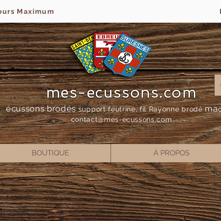
jours Maximum
mes-ecussons.com
écussons brodés
ma
support feutrine, fil Rayonne bro
dé
contact@mes-
ecussons.com
BOUTIQUE
À PROPOS