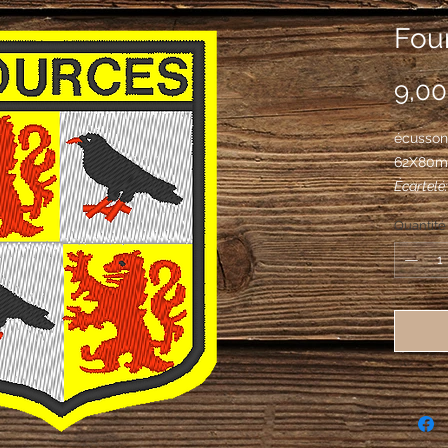
Four
9,00
écusson 
62X80
Écartelé:
aux 2e e
Quantité
becqué e