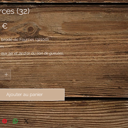
ces (32)
Prix
 €
brodé de Fources (32100), 
mm
 aux 1er et 2e d'or au lion de gueules,
t 3e d'argent au corbeau de sable,
*
t membré de gueules.
Ajouter au panier