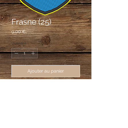
Frasne (25)
Prix
9,00 €
Quantité
*
Ajouter au panier
écusson brodé Frasne (25560),
62X80mm
D'or à l'écusson de gueules à la bande
d'or, en chef, accompagné de deux
sapins coupés de sinople, fûtés de
sable; à la champagne ondée d'azur.