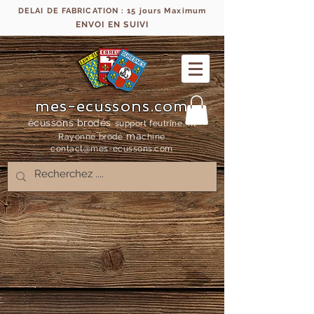
DELAI DE FABRICATION : 15 jours Maximum
ENVOI EN SUIVI
mes-ecussons.com
écussons brodés
support feutrine, fil
ma
Rayonne bro
dé
chine
contact@mes-
ecussons.com