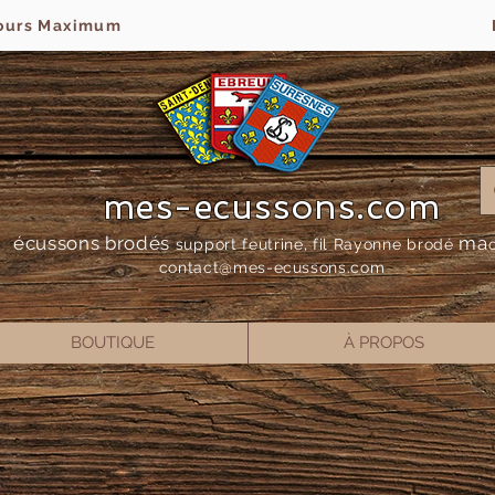
jours Maximum
mes-ecussons.com
écussons brodés
ma
support feutrine, fil Rayonne bro
dé
contact@mes-
ecussons.com
BOUTIQUE
À PROPOS