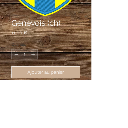
Genevois (ch)
Prix
11,00 €
Quantité
*
Ajouter au panier
Province Suisse de Savoie,
55X75mm
Cinq points d'or équipollés à quatre
points d'azur.