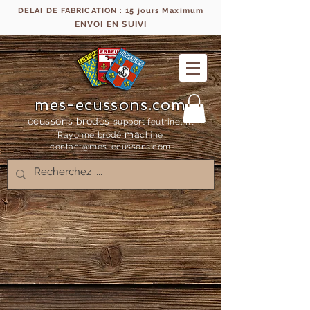
DELAI DE FABRICATION : 15 jours Maximum
ENVOI EN SUIVI
mes-ecussons.com
écussons brodés
support feutrine, fil
ma
Rayonne bro
dé
chine
contact@mes-
ecussons.com