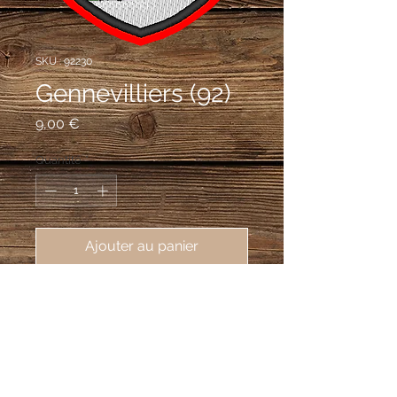
SKU : 92230
Gennevilliers (92)
Prix
9,00 €
Quantité
*
Ajouter au panier
écusson brodé ville de Gennevilliers 
(92230), 62X80mm
De gueules à la champagne d'argent
surmontée d'azur, à Sainte Geneviève
accompagnée de trois moutons, le