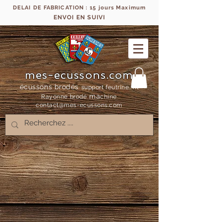
DELAI DE FABRICATION : 15 jours Maximum
ENVOI EN SUIVI
mes-ecussons.com
écussons brodés
support feutrine, fil
ma
Rayonne bro
dé
chine
contact@mes-
ecussons.com