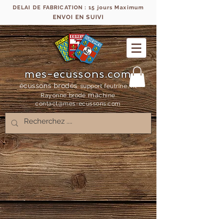
DELAI DE FABRICATION : 15 jours Maximum
ENVOI EN SUIVI
mes-ecussons.com
écussons brodés
support feutrine, fil
ma
Rayonne bro
dé
chine
contact@mes-
ecussons.com