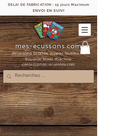
DELAI DE FABRICATION : 15 jours Maximum
ENVOI EN SUIVI
mes-ecussons.com
écussons brodés
support feutrine, fil
ma
Rayonne bro
dé
chine
contact@mes-
ecussons.com