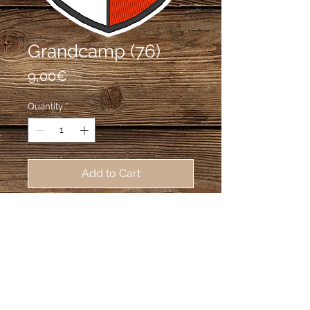
Grandcamp (76)
Price
9,00€
Quantity
*
Add to Cart
écusson brodé de Grandcamp 
(76170), 62X80mm
Écartelé: au 1er de gueules au léopard
d'or, 2e d'argent au fermail d'azur, au
3e d'argent à la rose de gueules, au 4e
de gueules à lyre d'or.