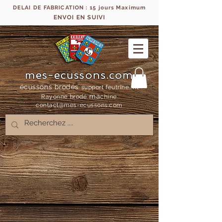
DELAI DE FABRICATION : 15 jours Maximum
ENVOI EN SUIVI
mes-ecussons.com
écussons brodés
support feutrine, fil
ma
Rayonne bro
dé
chine
contact@mes-
ecussons.com