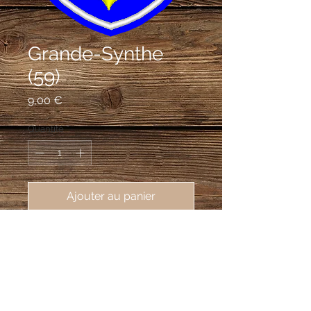
Grande-Synthe
(59)
Prix
9,00 €
Quantité
*
Ajouter au panier
écusson brodé de Grande-Synthe 
(59760), 62X80mm
D'azur à la fleur de lys d'or, au chef
d'argent chargé d'un lion léopardé de
sable