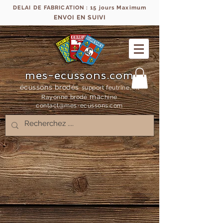
DELAI DE FABRICATION : 15 jours Maximum
ENVOI EN SUIVI
mes-ecussons.com
écussons brodés
support feutrine, fil
ma
Rayonne bro
dé
chine
contact@mes-
ecussons.com