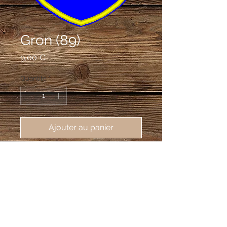
Gron (89)
Prix
9,00 €
Quantité
*
Ajouter au panier
écusson brodé Gron (89100),
62X80mm
D'azur à deux lions affrontés d'or.