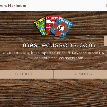
jours Maximum
mes-ecussons.com
écussons brodés
ma
support feutrine, fil Rayonne bro
dé
contact@mes-
ecussons.com
BOUTIQUE
À PROPOS