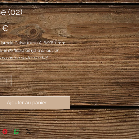
e (02)
Prix
 €
 brodé Guise (02120), 62X80 mm
mé de fleurs de lys d'or, au lion
 au canton dextre du chef.
*
Ajouter au panier