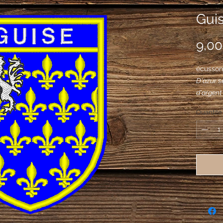
Guis
9,00
écusson
D'azur se
d'argent
Quantité