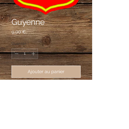
Guyenne
Prix
9,00 €
Quantité
*
Ajouter au panier
écusson brodé de la Guyenne, 
ancienne province française, 
62X80mm
de gueules au léopard d'or, armé et
lampassé d'azur