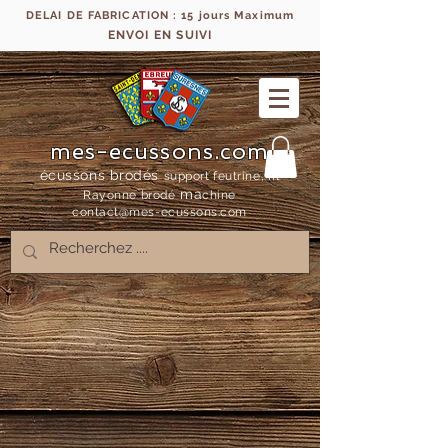
DELAI DE FABRICATION : 15 jours Maximum
ENVOI EN SUIVI
mes-ecussons.com
écussons brodés
support feutrine, fil
ma
Rayonne bro
dé
chine
contact@mes-
ecussons.com