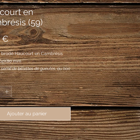
court en
brésis (59)
Prix
 €
 brodé Haucourt en Cambrésis
, 62X80 mm
 semé de billettes de gueules, au lion
 brochant.
*
Ajouter au panier