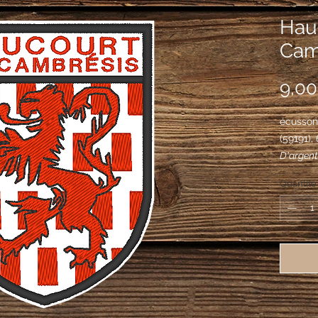
Hau
Cam
9,00
écusson
(59191)
D'argent
du même
Quantité