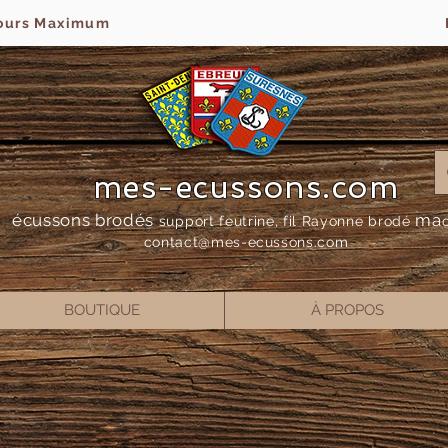
jours Maximum
mes-ecussons.com
écussons brodés
ma
support feutrine, fil Rayonne bro
dé
contact@mes-
ecussons.com
BOUTIQUE
À PROPOS