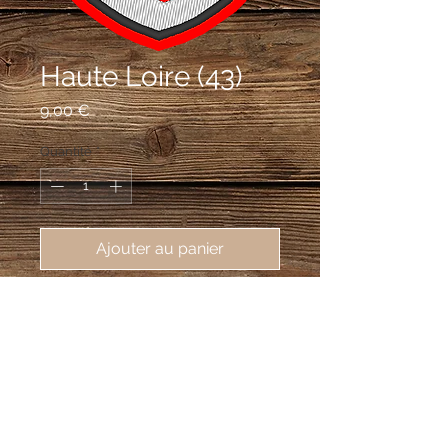
Haute Loire (43)
Prix
9,00 €
Quantité
*
Ajouter au panier
écusson brodé du département de 
la Haute Loire (43), 62X80mm
De gueules au senextrochère d'argent
mouvant d'une nuée d'azur au flanc
dextre et tenant une crosse
d'or,senestré d'un dextrochère aussi