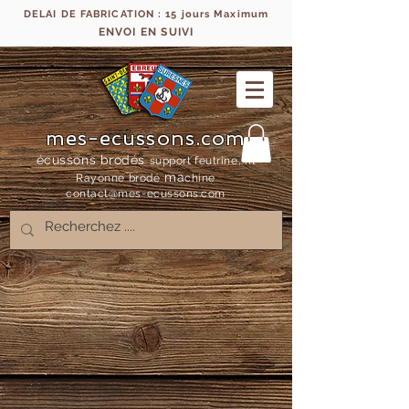
DELAI DE FABRICATION : 15 jours Maximum
ENVOI EN SUIVI
mes-ecussons.com
écussons brodés
support feutrine, fil
ma
Rayonne bro
dé
chine
contact@mes-
ecussons.com