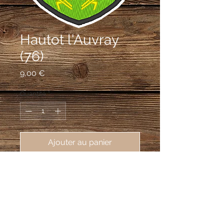
Hautot l'Auvray
(76)
Prix
9,00 €
Quantité
*
Ajouter au panier
écusson brodé Hautot l'Auvray
(76450), 62X80 mm
De sinople à l'écusson d'or chargé
d'une croix latine pattée de sable
mouvant d'un mont de trois coupeaux