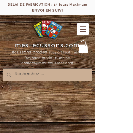
DELAI DE FABRICATION : 15 jours Maximum
ENVOI EN SUIVI
mes-ecussons.com
écussons brodés
support feutrine, fil
ma
Rayonne bro
dé
chine
contact@mes-
ecussons.com