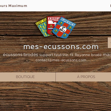
jours Maximum
mes-ecussons.com
écussons brodés
ma
support feutrine, fil Rayonne bro
dé
contact@mes-
ecussons.com
BOUTIQUE
À PROPOS