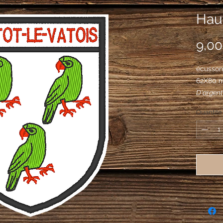
Haut
9,00
écusson 
62X80 
D'argent
contourn
Quantité
de gueul