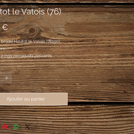
ot le Vatois (76)
Prix
 €
brodé Hautot le Vatois (76190),
mm
 à trois perroquets passants
és de sinople, becqués et membrés
*
es, regardant vers dextre.
Ajouter au panier