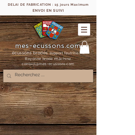
DELAI DE FABRICATION : 15 jours Maximum
ENVOI EN SUIVI
mes-ecussons.com
écussons brodés
support feutrine, fil
ma
Rayonne bro
dé
chine
contact@mes-
ecussons.com