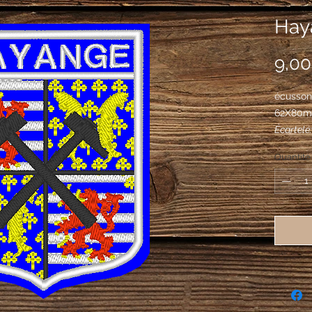
Hay
9,00
écusson
62X80
Écartelé
d'argent 
Quantité
queue fo
lampassé
troisièm
cantonné
au pied 
sable pa