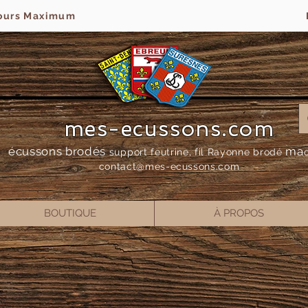
jours Maximum
mes-ecussons.com
écussons brodés
ma
support feutrine, fil Rayonne bro
dé
contact@mes-
ecussons.com
BOUTIQUE
À PROPOS