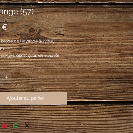
ange (57)
Prix
 €
 brodé de Hayange (57700), 
mm
: aux premier et quatrième burelé
et d'azur, au lion de gueules à la
*
urchue et passée en sautoir,
 et couronné d'or, aux deuxième et
e d'azur à deux bars adossés d'or,
s de quatre croisettes recroisetées
Ajouter au panier
fiché du même; à deux marteaux de
ssés en sautoir brochant sur le tout.