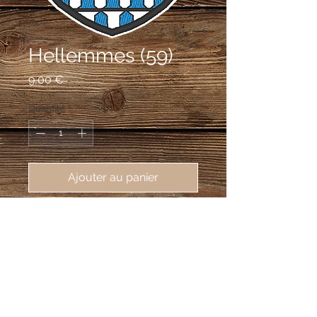
Hellemmes (59)
Prix
9,00 €
Quantité
*
Ajouter au panier
écusson brodé Hellemmes (59260),
62X80 mm
De vair plein.