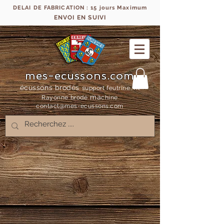
DELAI DE FABRICATION : 15 jours Maximum
ENVOI EN SUIVI
mes-ecussons.com
écussons brodés
support feutrine, fil
ma
Rayonne bro
dé
chine
contact@mes-
ecussons.com