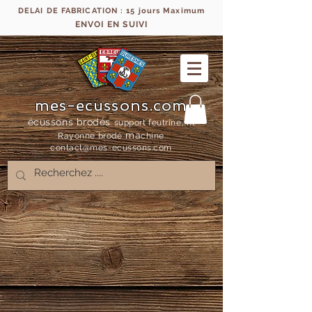
DELAI DE FABRICATION : 15 jours Maximum
ENVOI EN SUIVI
mes-ecussons.com
écussons brodés
support feutrine, fil
ma
Rayonne bro
dé
chine
contact@mes-
ecussons.com