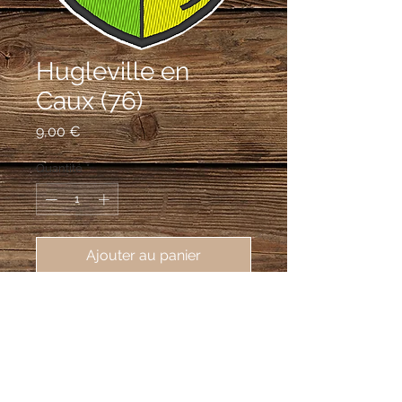
Hugleville en
Caux (76)
Prix
9,00 €
Quantité
*
Ajouter au panier
écusson brodé Hugleville en Caux
(76570), 62X80 mm
Tiercé en pairle: au 1er de gueules à
deux léopards d'or, armés et
lampassés d'azur, l'un au-dessus de