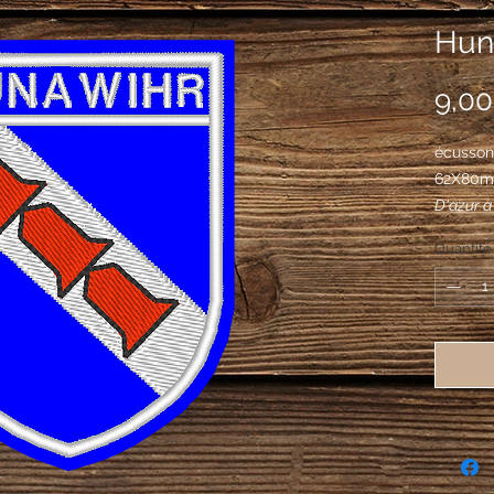
Hun
9,00
écusson
62X80
D'azur à
cloches 
Quantité