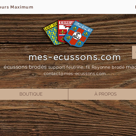
jours Maximum
mes-ecussons.com
écussons brodés
ma
support feutrine, fil Rayonne bro
dé
contact@mes-
ecussons.com
BOUTIQUE
À PROPOS