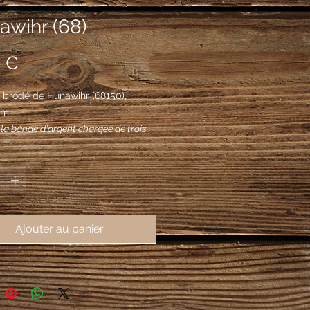
awihr (68)
Prix
 €
 brodé de Hunawihr (68150), 
mm
 la bande d'argent chargée de trois
de vair aboutées de gueules.
*
Ajouter au panier