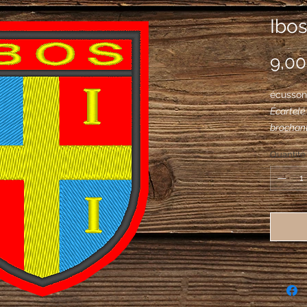
Ibos
9,00
écusson
Écartelé 
brochant
quatre l
Quantité