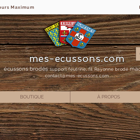
jours Maximum
mes-ecussons.com
écussons brodés
ma
support feutrine, fil Rayonne bro
dé
contact@mes-
ecussons.com
BOUTIQUE
À PROPOS