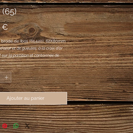
 (65)
Prix
 €
 brodé de Ibos (65420), 62X80mm
d’azur et de gueules; à la croix d’or
 sur la partition et cantonnée de
ettres capitales I du même.
*
Ajouter au panier