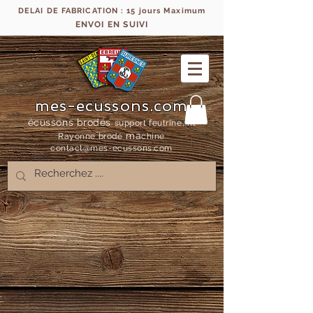
DELAI DE FABRICATION : 15 jours Maximum
ENVOI EN SUIVI
mes-ecussons.com
écussons brodés
support feutrine, fil
ma
Rayonne bro
dé
chine
contact@mes-
ecussons.com