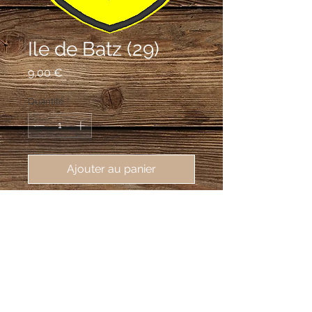
Ile de Batz (29)
Prix
9,00 €
Quantité
*
Ajouter au panier
écusson brodé de l'Ile de Batz 
(29253), 62X80mm
D'or au lion morné de sable enfermé
dans douze mouchetures d'hermine du
même accolées et ordonnées en
anneau, les queues vers l'abîme.