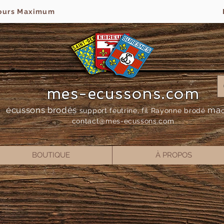
jours Maximum
mes-ecussons.com
écussons brodés
ma
support feutrine, fil Rayonne bro
dé
contact@mes-
ecussons.com
BOUTIQUE
À PROPOS