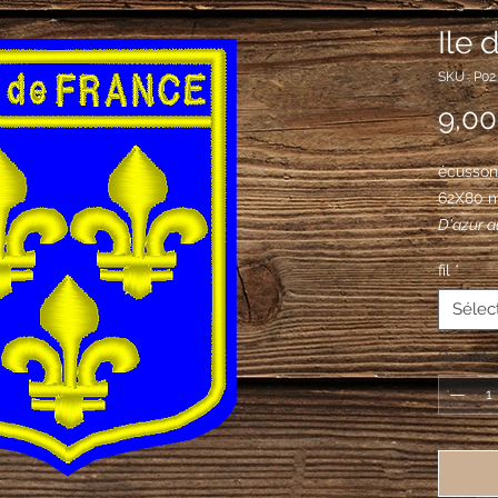
Ile 
SKU : P02
9,00
écusson 
62X80 
D'azur au
fil
*
Sélec
Quantité