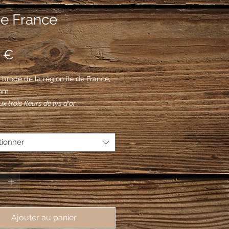
de France
Prix
 €
brodé de la région île de France,
mm
x trois fleurs de lys d'or
tionner
*
Ajouter au panier