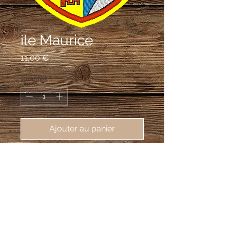
ile Maurice
Prix
11,00 €
Quantité
*
Ajouter au panier
écusson brodé de l'Ile Maurice, 
55X75mm
[quote]Ecartelé: au premier d'azur à 
la nef équipée de rames et habillée 
d'or,au deuxième d'or à 3 palmiers 