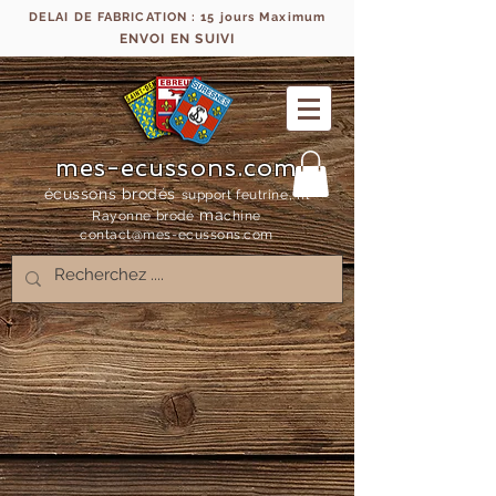
DELAI DE FABRICATION : 15 jours Maximum
ENVOI EN SUIVI
mes-ecussons.com
écussons brodés
support feutrine, fil
ma
Rayonne bro
dé
chine
contact@mes-
ecussons.com