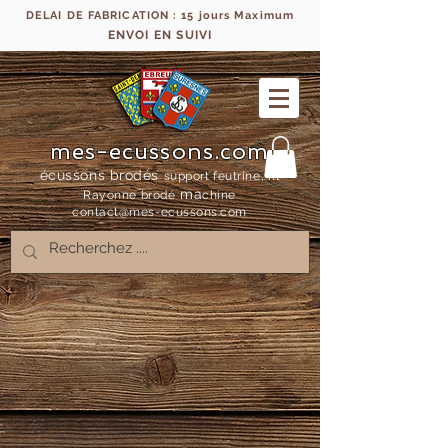
DELAI DE FABRICATION : 15 jours Maximum
ENVOI EN SUIVI
mes-ecussons.com
écussons brodés
support feutrine, fil
ma
Rayonne bro
dé
chine
contact@mes-
ecussons.com