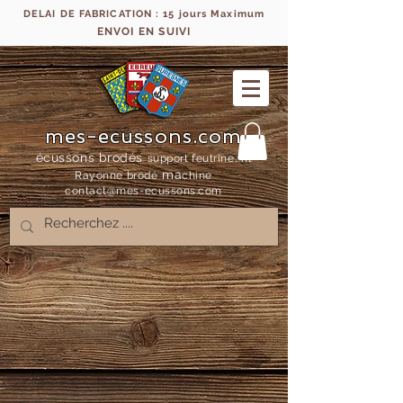
DELAI DE FABRICATION : 15 jours Maximum
ENVOI EN SUIVI
mes-ecussons.com
écussons brodés
support feutrine, fil
ma
Rayonne bro
dé
chine
contact@mes-
ecussons.com