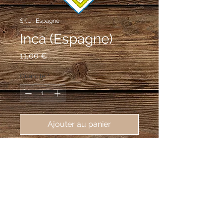
SKU : Espagne
Inca (Espagne)
Prix
11,00 €
Quantité
*
Ajouter au panier
écusson brodé de Inca (Espagne), 
55X75mm