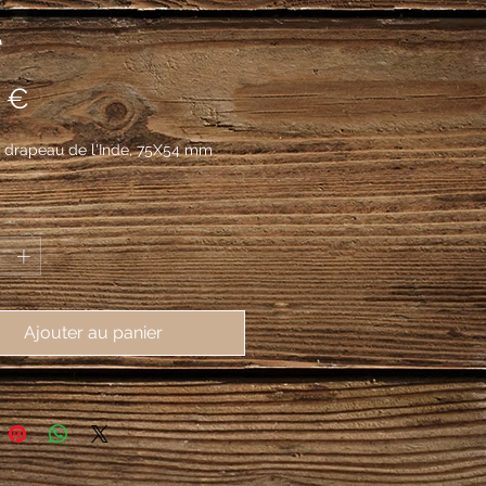
e
Prix
 €
 drapeau de l'Inde, 75X54 mm
*
Ajouter au panier