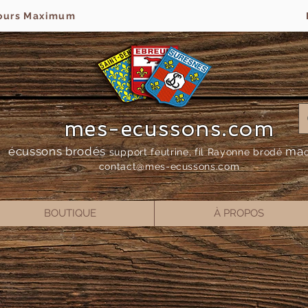
jours Maximum
mes-ecussons.com
écussons brodés
ma
support feutrine, fil Rayonne bro
dé
contact@mes-
ecussons.com
BOUTIQUE
À PROPOS