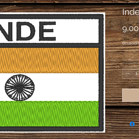
Ind
9,00
écusson
Quantité