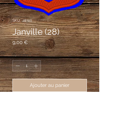
SKU : 28310
Janville (28)
Prix
9,00 €
Quantité
*
Ajouter au panier
écusson brodé ville de Janville 
(28310), 62X80 mm
D'azur à la tour d'argent, ajourée et
maçonnée de sable ouverte du champ,
accostée de deux gerbe de blé d'or, à la