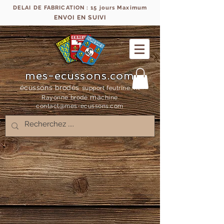
DELAI DE FABRICATION : 15 jours Maximum
ENVOI EN SUIVI
mes-ecussons.com
écussons brodés
support feutrine, fil
ma
Rayonne bro
dé
chine
contact@mes-
ecussons.com