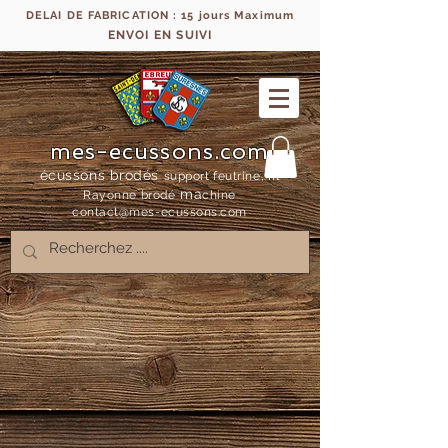
DELAI DE FABRICATION : 15 jours Maximum
ENVOI EN SUIVI
mes-ecussons.com
écussons brodés
support feutrine, fil
ma
Rayonne bro
dé
chine
contact@mes-
ecussons.com