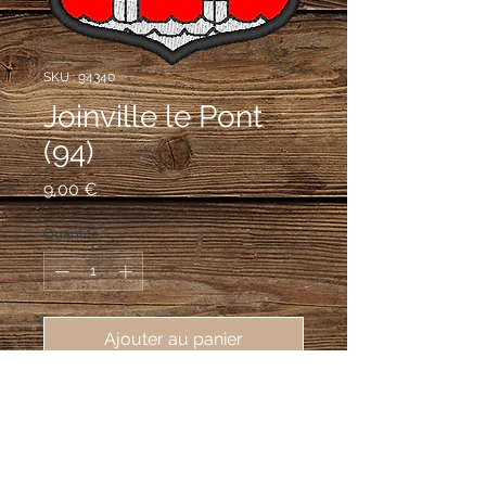
SKU : 94340
Joinville le Pont
(94)
Prix
9,00 €
Quantité
*
Ajouter au panier
écusson brodé ville de Joinville le 
Pont (94340), 62X80 mm
Coupé : au 1er, d'azur à trois fleurs de
lys d'or, surmontées d'un lambel