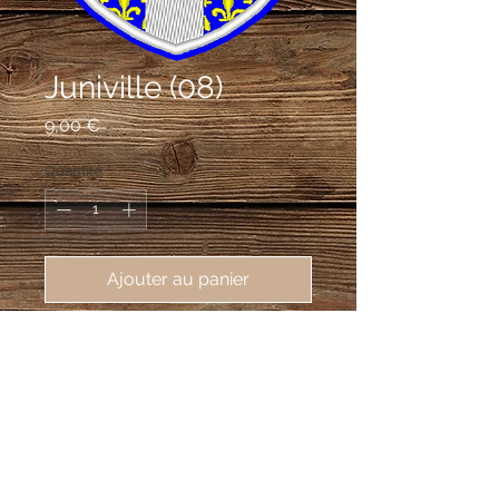
Juniville (08)
Prix
9,00 €
Quantité
*
Ajouter au panier
écusson brodé Juniville (08310),
62X80 mm
D'azur semé de fleurs de lys d'or, à la
croix d'argent.