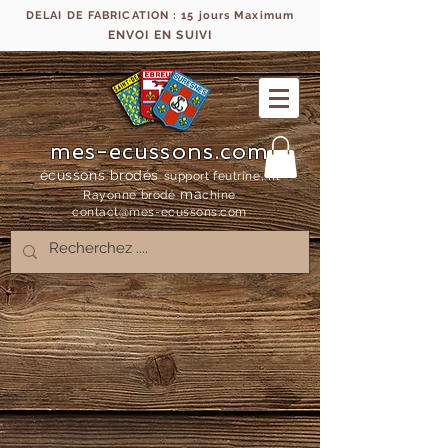
DELAI DE FABRICATION : 15 jours Maximum
ENVOI EN SUIVI
mes-ecussons.com
écussons brodés
support feutrine, fil
ma
Rayonne bro
dé
chine
contact@mes-
ecussons.com