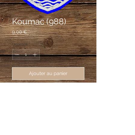
Koumac (988)
Prix
9,00 €
Quantité
*
Ajouter au panier
écusson brodé de Koumac 
(Nouvelle Calédonie) (98850) , 
62X80mm