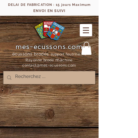
DELAI DE FABRICATION : 15 jours Maximum
ENVOI EN SUIVI
mes-ecussons.com
écussons brodés
support feutrine, fil
ma
Rayonne bro
dé
chine
contact@mes-
ecussons.com